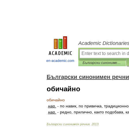
Academic Dictionarie
en-academic.com
Български синонимен речник
Български синонимен речни
обичайно
обичайно
нар
.
-
по
навик
,
по
привичка
,
традиционно
нар
.
-
редно
,
прилично
,
както
подобава
,
к
Български
синонимен
речник
.
2013
.