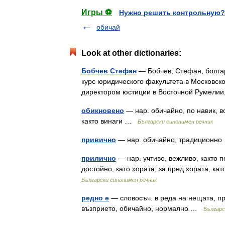
Игры ⚽
Нужно решить контрольную?
обичай
Look at other dictionaries:
Бобчев Стефан
— Бобчев, Стефан, болгарс
курс юридического факультета в Московско
директором юстиции в Восточной Румели
обикновено
— нар. обичайно, по навик, вс
както винаги …
Български синонимен речник
привично
— нар. обичайно, традиционн
прилично
— нар. учтиво, вежливо, както п
достойно, като хората, за пред хората, ка
Български синонимен речник
редно е
— словосъч. в реда на нещата, пр
възприето, обичайно, нормално …
Българс