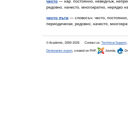
често
— нар. постоянно, неведнъж, непрек
редовно, начесто, многократно, нерядко 
често пъти
— словосъч. често, постоянно,
периодически, редовно, начесто, многок
© Academic, 2000-2026
Contact us:
Technical Support
,
Dictionaries export
, created on PHP,
Joomla,
Dr