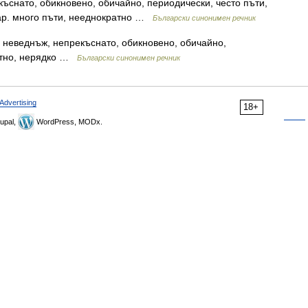
ъснато, обикновено, обичайно, периодически, често пъти,
нар. много пъти, нееднократно …
Български синонимен речник
 неведнъж, непрекъснато, обикновено, обичайно,
ратно, нерядко …
Български синонимен речник
Advertising
18+
upal,
WordPress, MODx.