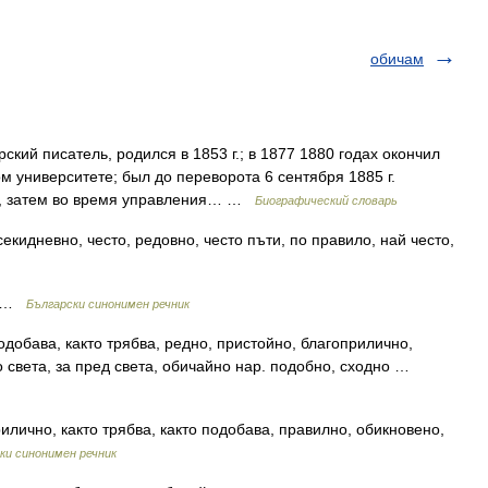
обичам
кий писатель, родился в 1853 г.; в 1877 1880 годах окончил
м университете; был до переворота 6 сентября 1885 г.
и, затем во время управления… …
Биографический словарь
екидневно, често, редовно, често пъти, по правило, най често,
о …
Български синонимен речник
одобава, както трябва, редно, пристойно, благоприлично,
то света, за пред света, обичайно нар. подобно, сходно …
илично, както трябва, както подобава, правилно, обикновено,
ки синонимен речник