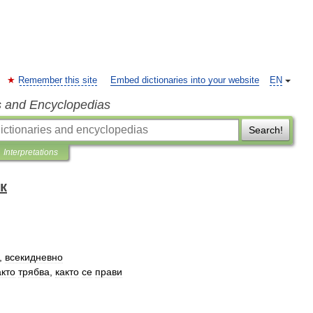
Remember this site
Embed dictionaries into your website
EN
s and Encyclopedias
Search!
Interpretations
к
,
всекидневно
акто
трябва
,
както
се
прави